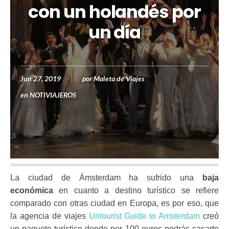
con un holandés por
un día
Jun 27, 2019
por
Maleta de Viajes
en
NOTIVIAJEROS
La ciudad de Ámsterdam ha sufrido una
baja
económica
en cuanto a destino turístico se refiere
comparado con otras ciudad en Europa, es por eso, que
la agencia de viajes
Untourist Guide to Amsterdam
creó
un paquete turístico donde por 100 euros podrás casarte