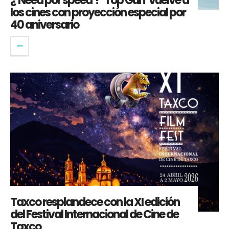
¿’Need por speed’? ‘Top Gun’ vuelve a
los cines con proyección especial por
40 aniversario
Taxco resplandece con la XI edición
del Festival Internacional de Cine de
Taxco