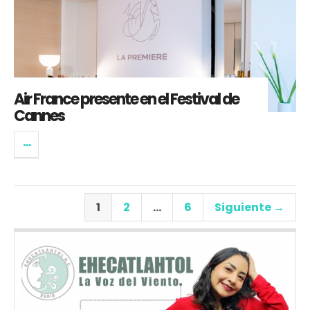
Air France presente en el Festival de
Cannes
1
2
…
6
Siguiente →