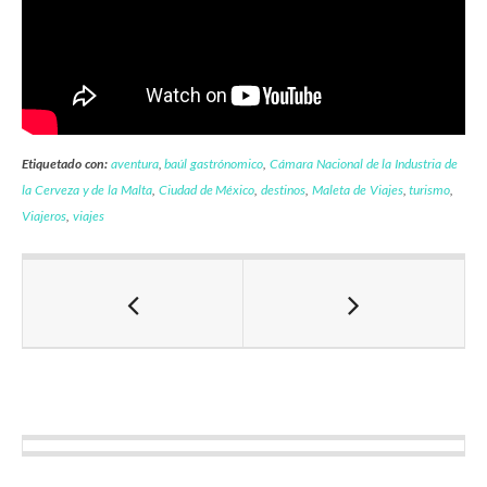
Etiquetado con:
aventura
,
baúl gastrónomico
,
Cámara Nacional de la Industria de
la Cerveza y de la Malta
,
Ciudad de México
,
destinos
,
Maleta de Viajes
,
turismo
,
Viajeros
,
viajes