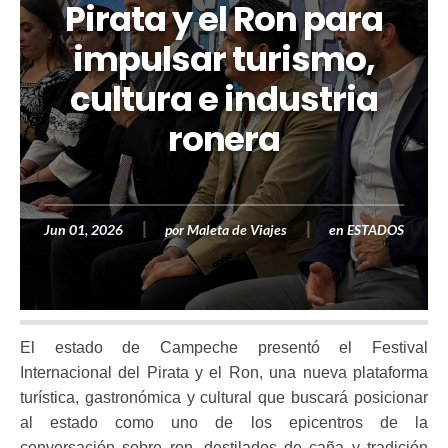
Pirata y el Ron para
impulsar turismo,
cultura e industria
ronera
Jun 01, 2026
por
Maleta de Viajes
en
ESTADOS
El estado de Campeche presentó el Festival
Internacional del Pirata y el Ron, una nueva plataforma
turística, gastronómica y cultural que buscará posicionar
al estado como uno de los epicentros de la
conversación sobre ron, destilados de caña y tradición