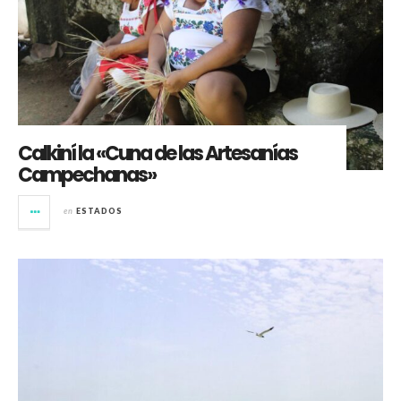
Calkiní la «Cuna de las Artesanías
Campechanas»
en
ESTADOS