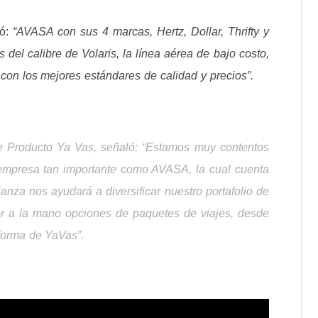
só:
“AVASA con sus 4 marcas, Hertz, Dollar, Thrifty y
 del calibre de Volaris, la línea aérea de bajo costo,
s con los mejores estándares de calidad y precios”.
de Producto Ya Vas, señaló:
“Estamos muy contentos
empresa tan importante como AVASA, la cual cuenta
ianza nos ayudará a diversificar nuestro portafolio de
er a la mano opciones de paquetes de viajes, desde
aforma de YaVas”.