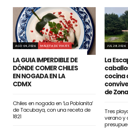
AGO 04, 2026
MALETA DE VIAJES
JUL 28, 2026
LA GUIA IMPERDIBLE DE
La Esca
DÓNDE COMER CHILES
caballo
EN NOGADA EN LA
cocina 
CDMX
convive
de Zona
Chiles en nogada en ‘La Poblanita’
de Tacubaya, con una receta de
Tres play
1821
verano y 
presupue