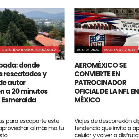
ELIESHEVA RAMOS HERNÁNDEZ
AGO 04, 2026
MALETA DE VIAJES
pada: donde
AEROMÉXICO SE
s rescatados y
CONVIERTE EN
de autor
PATROCINADOR
n a 20 minutos
OFICIAL DE LA NFL EN
 Esmeralda
MÉXICO
as para escaparte este
Viajes de desconexión digi
aprovechar al máximo tu
tendencia que invita a a
sto
celular y volver a disfrutar