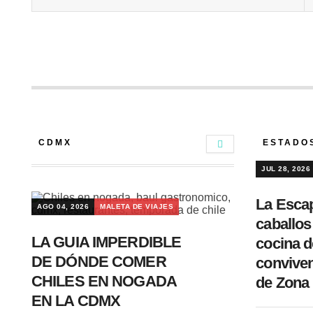
CDMX
ESTADO
JUL 28, 2026
La Esca
AGO 04, 2026
MALETA DE VIAJES
caballos
LA GUIA IMPERDIBLE
cocina d
DE DÓNDE COMER
conviven
CHILES EN NOGADA
de Zona
EN LA CDMX