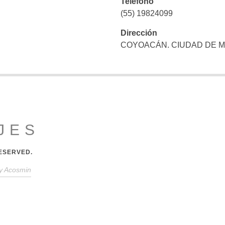
Teléfono
(55) 19824099
Dirección
COYOACÁN. CIUDAD DE M
JES
RESERVED.
y
Acosmin