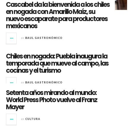
Cascabel da la bienvenida a los chiles
en nogada con Amarillo Maíz, su
nuevo escaparate para productores
mexicanos
en
BAUL GASTRONÓMICO
Chiles en nogada: Puebla inaugura la
temporada que mueve al campo, las
cocinas y el turismo
en
BAUL GASTRONÓMICO
Setenta años mirando al mundo:
World Press Photo vuelve al Franz
Mayer
en
CULTURA