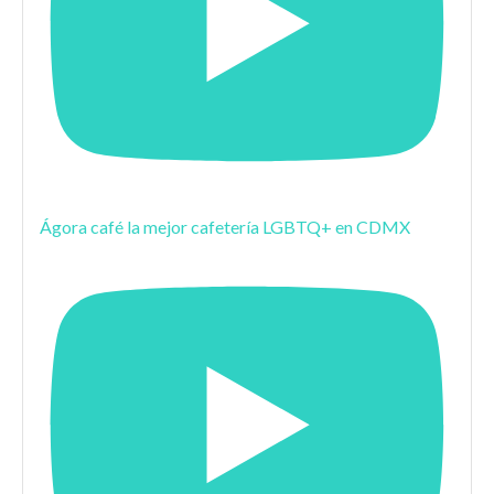
Ágora café la mejor cafetería LGBTQ+ en CDMX