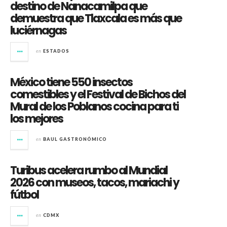
destino de Nanacamilpa que
demuestra que Tlaxcala es más que
luciérnagas
en
ESTADOS
México tiene 550 insectos
comestibles y el Festival de Bichos del
Mural de los Poblanos cocina para ti
los mejores
en
BAUL GASTRONÓMICO
Turibus acelera rumbo al Mundial
2026 con museos, tacos, mariachi y
fútbol
en
CDMX