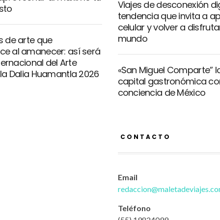
Viajes de desconexión digi
sto
tendencia que invita a a
celular y volver a disfrutar
mundo
s de arte que
e al amanecer: así será
nternacional del Arte
«San Miguel Comparte” l
 la Dalia Huamantla 2026
capital gastronómica co
conciencia de México
CONTACTO
Email
redaccion@maletadeviajes.c
Teléfono
(55) 19824099