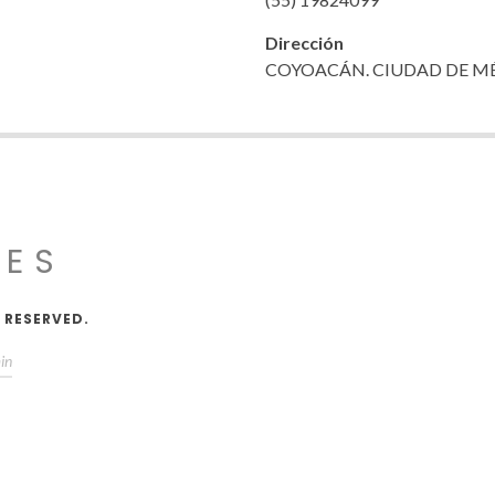
Dirección
COYOACÁN. CIUDAD DE M
JES
 RESERVED.
in