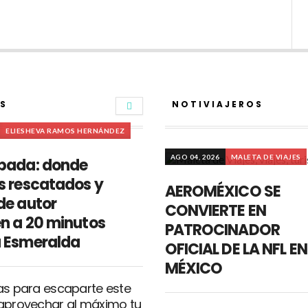
S
NOTIVIAJEROS
ELIESHEVA RAMOS HERNÁNDEZ
AGO 04, 2026
MALETA DE VIAJES
pada: donde
s rescatados y
AEROMÉXICO SE
de autor
CONVIERTE EN
n a 20 minutos
PATROCINADOR
 Esmeralda
OFICIAL DE LA NFL EN
MÉXICO
as para escaparte este
aprovechar al máximo tu