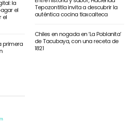
Entre historia y sabor, Hacienda
tal: la
Tepozontitla invita a descubrir la
pagar el
auténtica cocina tlaxcalteca
 el
Chiles en nogada en ‘La Poblanita’
de Tacubaya, con una receta de
a primera
1821
n
om