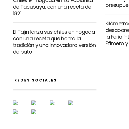
Chiles en nogada en ‘La Poblanita’
presupue
de Tacubaya, con una receta de
1821
Kilómetro
desaparec
El Tajín lanza sus chiles en nogada
la Feria I
con una receta que honra la
Efímero y
tradición y una innovadora versión
de pato
REDES SOCIALES