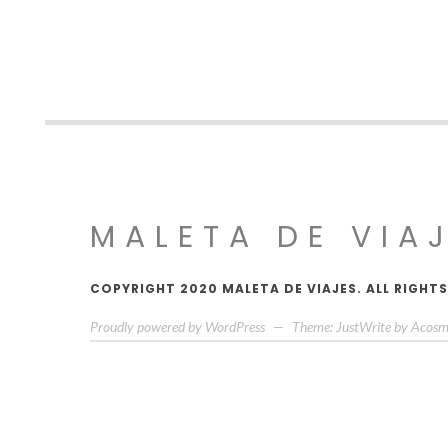
MALETA DE VIA
COPYRIGHT 2020 MALETA DE VIAJES. ALL RIGHTS
Proudly powered by WordPress
—
Theme: JustWrite by
Acosm