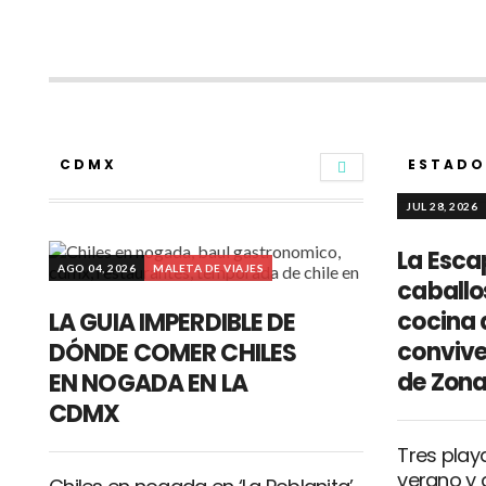
CDMX
ESTADO
JUL 28, 2026
La Esca
AGO 04, 2026
MALETA DE VIAJES
caballo
cocina 
LA GUIA IMPERDIBLE DE
convive
DÓNDE COMER CHILES
de Zona
EN NOGADA EN LA
CDMX
Tres play
verano y 