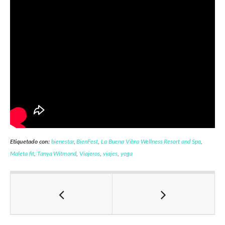
Etiquetado con:
bienestar
,
BienFest
,
La Buena Vibra Wellness Resort and Spa
,
Maleta fit
,
Tanya Witmond
,
Viajeros
,
viajes
,
yoga