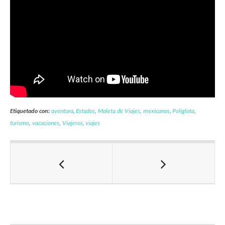
Etiquetado con:
aventura
,
Estados
,
Maleta de Viajes
,
mexicanos
,
Poliglota
,
turismo
,
vacaciones
,
Viajeros
,
viajes