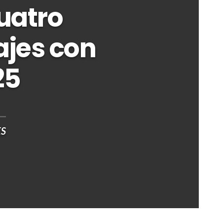
uatro
ajes con
25
ES