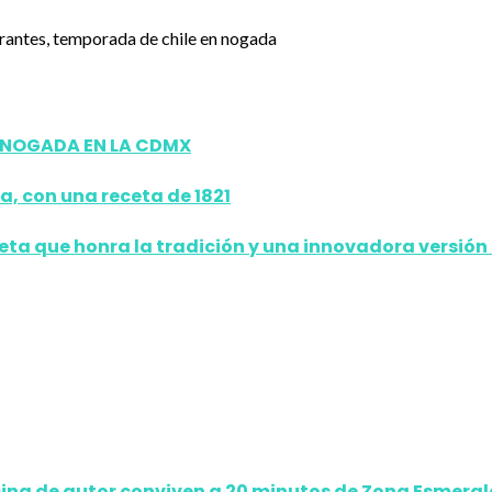
N NOGADA EN LA CDMX
a, con una receta de 1821
ceta que honra la tradición y una innovadora versión
ina de autor conviven a 20 minutos de Zona Esmera