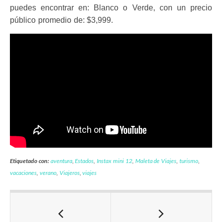
puedes encontrar en: Blanco o Verde, con un precio
público promedio de: $3,999.
Etiquetado con:
aventura
,
Estados
,
Instax mini 12
,
Maleta de Viajes
,
turismo
,
vacaciones
,
verano
,
Viajeros
,
viajes