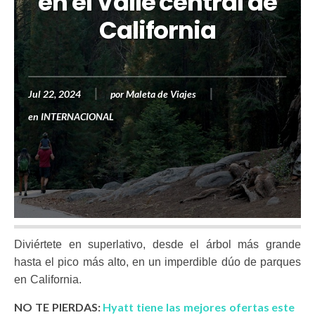
en el Valle central de
California
Jul 22, 2024
por
Maleta de Viajes
en
INTERNACIONAL
Diviértete en superlativo, desde el árbol más grande
hasta el pico más alto, en un imperdible dúo de parques
en California.
NO TE PIERDAS:
Hyatt tiene las mejores ofertas este