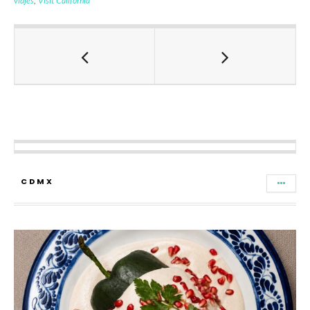
viajes
,
Visit California
CDMX