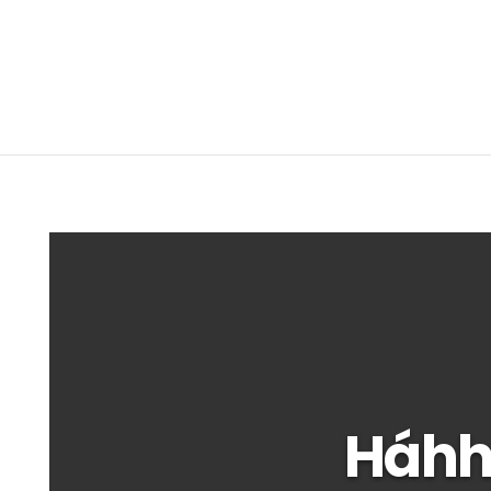
Háhha