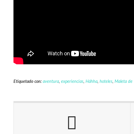
Etiquetado con:
aventura
,
experiencias
,
Háhha
,
hoteles
,
Maleta de 