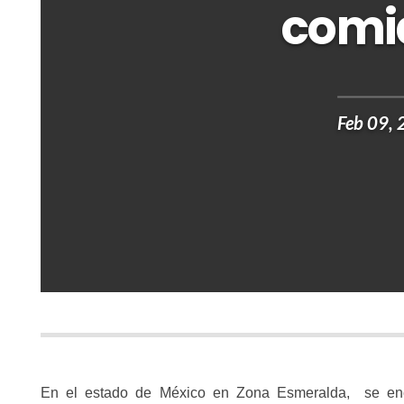
comi
Feb 09,
En el estado de México en Zona Esmeralda, se encu