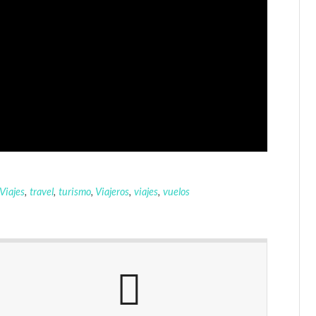
Viajes
,
travel
,
turismo
,
Viajeros
,
viajes
,
vuelos