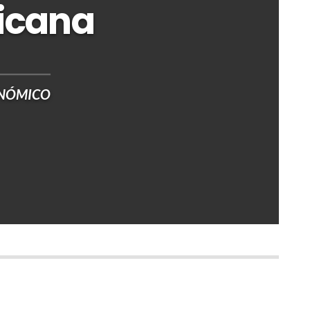
icana
ONÓMICO