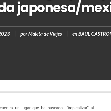
da japonesa/mex
 2023
por
Maleta de Viajes
en
BAUL GASTR
entra un lugar que ha buscado “tropicalizar” al