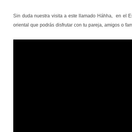
Sin duda nuestra visita a este llamado Háhha, en el 
oriental que podrás disfrutar con tu pareja, amigos o fami