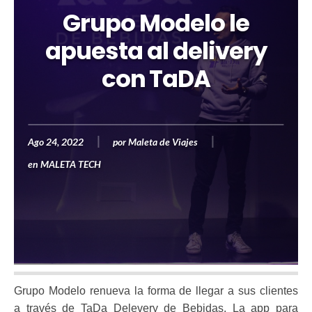
Grupo Modelo le
apuesta al delivery
con TaDA
Ago 24, 2022
por
Maleta de Viajes
en
MALETA TECH
Grupo Modelo renueva la forma de llegar a sus clientes
a través de TaDa Delevery de Bebidas. La app para