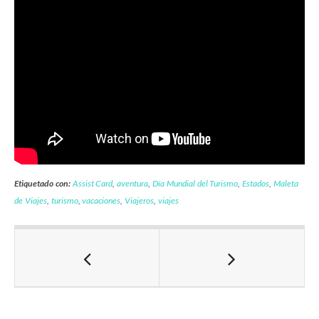
Etiquetado con:
Assist Card
,
aventura
,
Día Mundial del Turismo
,
Estados
,
Maleta
de Viajes
,
turismo
,
vacaciones
,
Viajeros
,
viajes