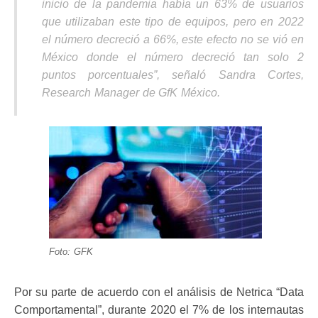
inicio de la pandemia había un 63% de usuarios
que utilizaban este tipo de equipos, pero en 2022
el número decreció a 66%, este efecto no se vió en
México donde el número decreció tan solo 2
puntos porcentuales
”, señaló Sandra Cortes,
Research Manager de GfK México.
Foto: GFK
Por su parte de acuerdo con el análisis de Netrica “Data
Comportamental”, durante 2020 el 7% de los internautas