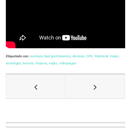
Etiquetado con:
aventura
,
baúl gastrónomico
,
destinos
,
GFK
,
Maleta de Viajes
,
tecnología
,
turismo
,
Viajeros
,
viajes
,
videojuegos