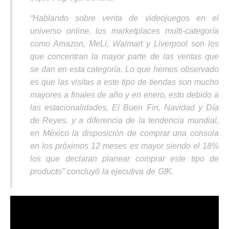
“
Hablando sobre venta de videojuegos en el
universo online, los marketplaces multi-categoría
como Amazon, MeLi, Walmart y Liverpool son los
que concentran la mayor parte de las ventas que
se dan en esta categoría. Lo que hemos observado
es que las visitas a este tipo de tiendas son mucho
mayores a finales de año y en enero, esto debido a
las estacionalidades, El Buen Fin, Navidad y Día
de Reyes, y a diferencia de la tendencia mundial,
en México la disposición de comprar una consola
en los próximos 12 meses es mayor siendo el 18%
los que declaran planear comprar este tipo de
producto
” concluyó la ejecutiva de GfK.