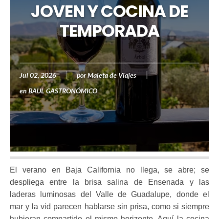
JOVEN Y COCINA DE
TEMPORADA
Jul 02, 2026
por
Maleta de Viajes
en
BAUL GASTRONÓMICO
El verano en Baja California no llega, se abre; se
despliega entre la brisa salina de Ensenada y las
laderas luminosas del Valle de Guadalupe, donde el
mar y la vid parecen hablarse sin prisa, como si siempre
hubieran compartido el mismo horizonte. Aquí la cocina