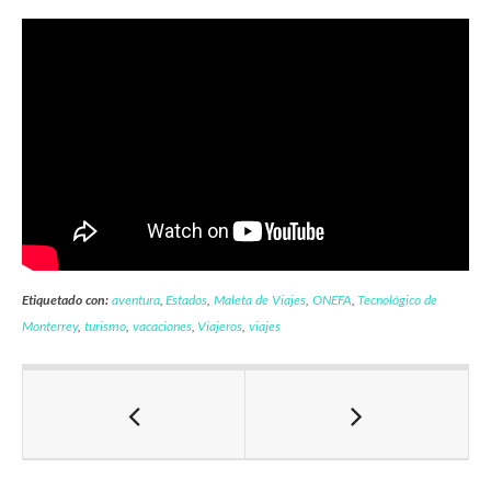
Etiquetado con:
aventura
,
Estados
,
Maleta de Viajes
,
ONEFA
,
Tecnológico de
Monterrey
,
turismo
,
vacaciones
,
Viajeros
,
viajes