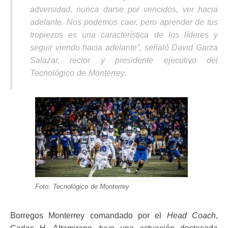
adversidad, nunca darse por vencidos, ver hacia
adelante. Nos podemos caer, pero aprender de tus
tropiezos es una característica de los líderes y
seguir viendo hacia adelante”, señaló David Garza
Salazar, rector y presidente ejecutivo del
Tecnológico de Monterrey.
Foto: Tecnológico de Monterrey
Borregos Monterrey comandado por el
Head Coach
,