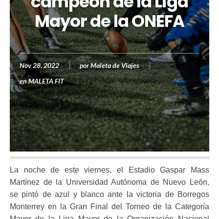
campeón de la Liga
Mayor de la ONEFA
Nov 28, 2022
por
Maleta de Viajes
en
MALETA FIT
La noche de este viernes, el Estadio Gaspar Mass
Martínez de la Universidad Autónoma de Nuevo León,
se pintó de azul y blanco ante la victoria de Borregos
Monterrey en la Gran Final del Torneo de la Categoría
Mayor de la Liga Mayor de la Organización Nacional