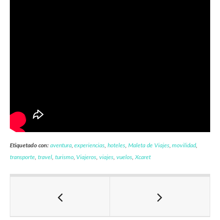
Etiquetado con:
aventura
,
experiencias
,
hoteles
,
Maleta de Viajes
,
movilidad
,
transporte
,
travel
,
turismo
,
Viajeros
,
viajes
,
vuelos
,
Xcaret