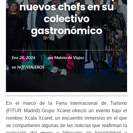
nuevos chefs en su
colectivo
gastronómico
Ene 26, 2026
por
Maleta de Viajes
en
NOTIVIAJEROS
En el marco de la Feria Internacional de Turismo
(FITUR Madrid) Grupo Xcaret ofreció un evento bajo el
nombre: Xcala Xcaret, un encuentro inmersivo en el que
se compartieron algunas de las noticias que reafirman la
evolución del grupo y liderazgo en hospitalidad y