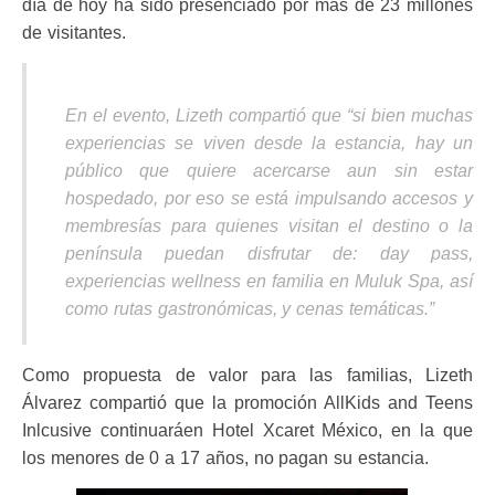
día de hoy ha
sido presenciado por más de 23 millones
de visitantes.
En el evento, Lizeth compartió que “si bien muchas
experiencias se viven desde la estancia, hay un
público que quiere acercarse aun sin estar
hospedado, por eso se está impulsando accesos y
membresías para quienes visitan el destino o la
península puedan disfrutar de: day pass,
experiencias wellness en familia en Muluk Spa, así
como rutas gastronómicas, y cenas temáticas.”
Como propuesta de valor para las familias, Lizeth
Álvarez compartió que la promoción AllKids and Teens
Inlcusive continuaráen Hotel Xcaret México, en la que
los menores de 0 a 17 años, no pagan su estancia.