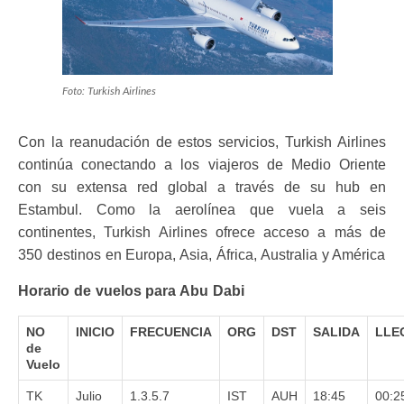
Foto: Turkish Airlines
Con la reanudación de estos servicios, Turkish Airlines
continúa conectando a los viajeros de Medio Oriente
con su extensa red global a través de su hub en
Estambul. Como la aerolínea que vuela a seis
continentes, Turkish Airlines ofrece acceso a más de
350 destinos en Europa, Asia, África, Australia y América
Horario de vuelos para Abu Dabi
NO
INICIO
FRECUENCIA
ORG
DST
SALIDA
LLE
de
Vuelo
TK
Julio
1.3.5.7
IST
AUH
18:45
00:2