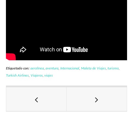
Etiquetado con:
aerolínea
,
aventura
,
Internacional
,
Maleta de Viajes
,
turismo
,
Turkish Airlines
,
Viajeros
,
viajes