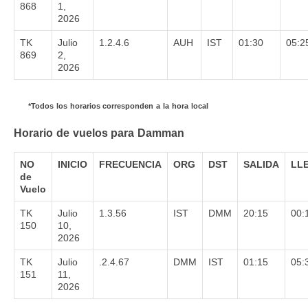
868
1,
2026
TK
Julio
1.2.4.6
AUH
IST
01:30
05:2
869
2,
2026
*Todos los horarios corresponden a la hora local
Horario de vuelos para Damman
NO
INICIO
FRECUENCIA
ORG
DST
SALIDA
LL
de
Vuelo
TK
Julio
1.3.56
IST
DMM
20:15
00:
150
10,
2026
TK
Julio
.2.4.67
DMM
IST
01:15
05:
151
11,
2026