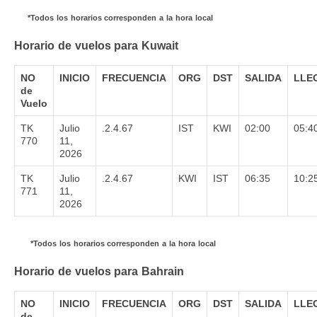
*Todos los horarios corresponden a la hora local
Horario de vuelos para Kuwait
NO
INICIO
FRECUENCIA
ORG
DST
SALIDA
LLE
de
Vuelo
TK
Julio
.2.4.67
IST
KWI
02:00
05:4
770
11,
2026
TK
Julio
.2.4.67
KWI
IST
06:35
10:2
771
11,
2026
*Todos los horarios corresponden a la hora local
Horario de vuelos para Bahrain
NO
INICIO
FRECUENCIA
ORG
DST
SALIDA
LLE
de