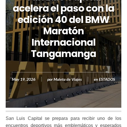
acelera el paso con la
edición 40 del BMW
Maratón
Internacional
Tangamanga
May 19, 2026
por
Maleta de Viajes
en
ESTADOS
San Luis Capital se prepara para recibir uno de los
encuentros deportivos más emblemáticos y esperados