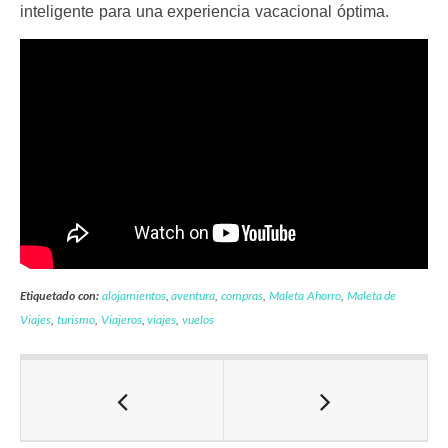
inteligente para una experiencia vacacional óptima.
Etiquetado con:
alojamientos
,
aventura
,
compras
,
Maleta Ahorro
,
Maleta de
Viajes
,
turismo
,
Viajeros
,
viajes
,
vuelos