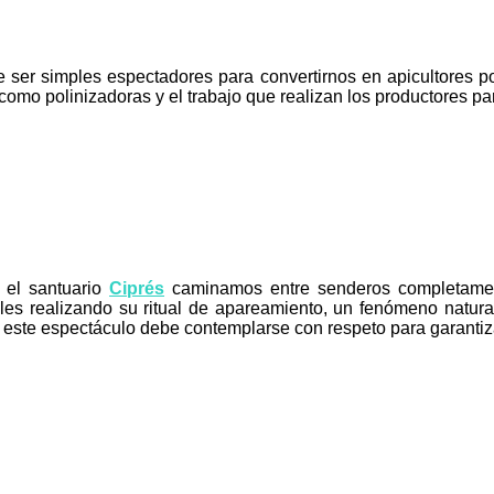
 ser simples espectadores para convertirnos en apicultores po
como polinizadoras y el trabajo que realizan los productores p
 el santuario
Ciprés
caminamos entre senderos completamen
oles realizando su ritual de apareamiento, un fenómeno natur
ué este espectáculo debe contemplarse con respeto para garanti