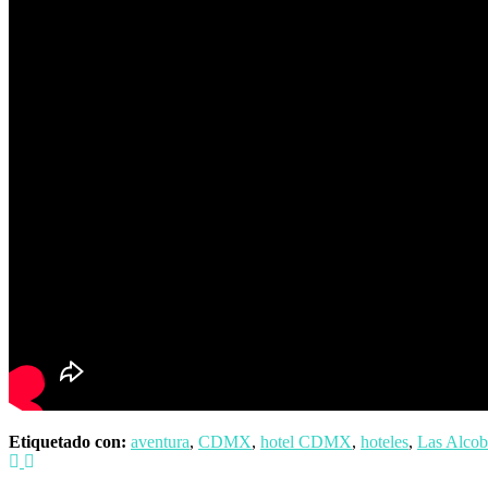
Etiquetado con:
aventura
,
CDMX
,
hotel CDMX
,
hoteles
,
Las Alcob