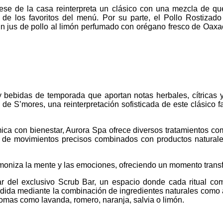
ese de la casa reinterpreta un clásico con una mezcla de q
e los favoritos del menú. Por su parte, el Pollo Rostizado
 jus de pollo al limón perfumado con orégano fresco de Oaxaca
bebidas de temporada que aportan notas herbales, cítricas y 
g de S’mores, una reinterpretación sofisticada de este clásico
a con bienestar, Aurora Spa ofrece diversos tratamientos com
de movimientos precisos combinados con productos naturales, l
rmoniza la mente y las emociones, ofreciendo un momento transf
utar del exclusivo Scrub Bar, un espacio donde cada ritual 
 medida mediante la combinación de ingredientes naturales como
mas como lavanda, romero, naranja, salvia o limón.