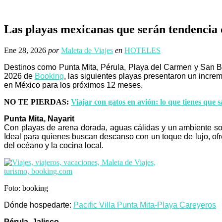
Las playas mexicanas que serán tendencia 
Ene 28, 2026
por
Maleta de Viajes
en
HOTELES
Destinos como Punta Mita, Pérula, Playa del Carmen y San B
2026 de
Booking
, las siguientes playas presentaron un incre
en México para los próximos 12 meses.
NO TE PIERDAS:
Viajar con gatos en avión: lo que tienes que 
Punta Mita, Nayarit
Con playas de arena dorada, aguas cálidas y un ambiente sofis
Ideal para quienes buscan descanso con un toque de lujo, ofr
del océano y la cocina local.
Foto: booking
Dónde hospedarte:
Pacific Villa Punta Mita-Playa Careyeros
Pérula, Jalisco