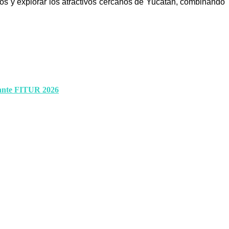
cos y explorar los atractivos cercanos de Yucatán, combinando
rante FITUR 2026