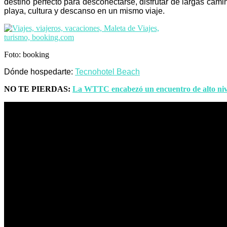
destino perfecto para desconectarse, disfrutar de largas cam
playa, cultura y descanso en un mismo viaje.
Foto: booking
Dónde hospedarte:
Tecnohotel Beach
NO TE PIERDAS:
La WTTC encabezó un encuentro de alto nive