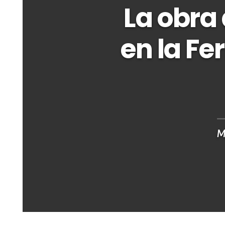
La obra
en la Fe
M