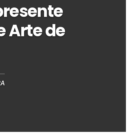
presente
e Arte de
RA