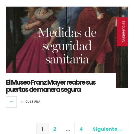
El Museo Franz Mayer reabre sus
puertas de manera segura
en
CULTURA
1
2
…
4
Siguiente →