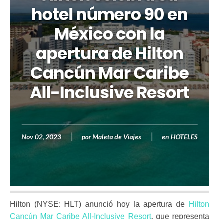
hotel número 90 en
México con la
apertura de Hilton
Cancún Mar Caribe
All-Inclusive Resort
Nov 02, 2023
por
Maleta de Viajes
en
HOTELES
Hilton (NYSE: HLT) anunció hoy la apertura de
Hilton
Cancún Mar Caribe All-Inclusive Resort
, que representa