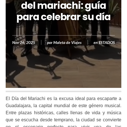
del mariachi: guía
para celebrar su día
Nov 26, 2025
por
Maleta de Viajes
en
ESTADOS
El Día del Mariachi es la excusa ideal para escaparte a
Guadalajara, la capital mundial de este género musical.
Entre plazas históricas, calles llenas de vida y música
que se escucha desde temprano, la ciudad se convierte
en el escenario perfecto para vivir una de las