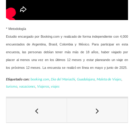
* Metodología
Estudio encargado por Booking.com y realizado de forma independiente con 4,000
encuestados de Argentina,
Brasil, Colombia y México. Para participar en esta
encuesta, las personas debían tener más más de 18 años, haber
viajado por
placer al menos una vez en los últimos 12 meses y estar planeando un viaje en
los próximos 12 meses.
La encuesta se realizó en línea en mayo y junio de 2025.
Etiquetado con:
booking.com
,
Dia del Mariachi
,
Guadalajara
,
Maleta de Viajes
,
turismo
,
vacaciones
,
Viajeros
,
viajes