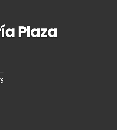
ía Plaza
ES