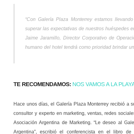
“Con Galería Plaza Monterrey estamos llevando e
superar las expectativas de nuestros huéspedes en
Jaime Jaramillo, Director Corporativo de Operac
humano del hotel tendrá como prioridad brindar un 
TE RECOMENDAMOS:
NOS VAMOS A LA PLA
Hace unos días, el Galería Plaza Monterrey recibió a s
consultor y experto en marketing, ventas, redes social
Asociación Argentina de Marketing. “Le deseo al Gale
Argentina”, escribió el conferencista en el libro 