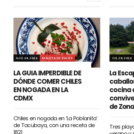
AGO 04, 2026
MALETA DE VIAJES
JUL 28, 2026
LA GUIA IMPERDIBLE DE
La Esca
DÓNDE COMER CHILES
caballo
EN NOGADA EN LA
cocina 
CDMX
convive
de Zona
Chiles en nogada en ‘La Poblanita’
de Tacubaya, con una receta de
Tres play
1821
verano y 