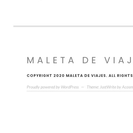
MALETA DE VIA
COPYRIGHT 2020 MALETA DE VIAJES. ALL RIGHTS
Proudly powered by WordPress
—
Theme: JustWrite by
Acosm