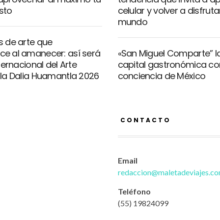
sto
celular y volver a disfrutar
mundo
s de arte que
e al amanecer: así será
«San Miguel Comparte” l
nternacional del Arte
capital gastronómica co
 la Dalia Huamantla 2026
conciencia de México
CONTACTO
Email
redaccion@maletadeviajes.c
Teléfono
(55) 19824099