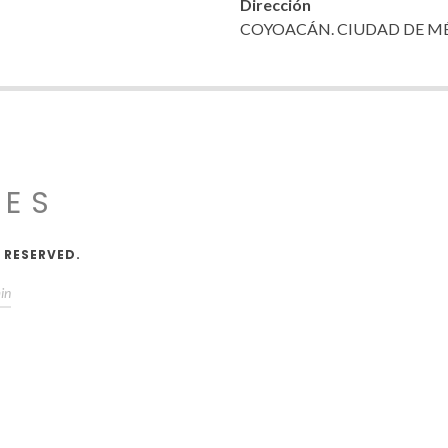
Dirección
COYOACÁN. CIUDAD DE M
JES
 RESERVED.
in