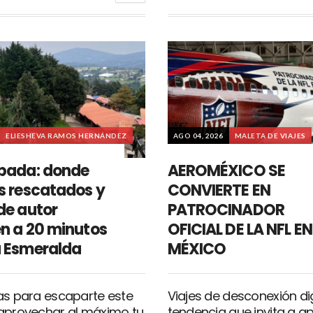
ELIESHEVA RAMOS HERNÁNDEZ
AGO 04, 2026
MALETA DE VIAJES
pada: donde
AEROMÉXICO SE
s rescatados y
CONVIERTE EN
de autor
PATROCINADOR
n a 20 minutos
OFICIAL DE LA NFL EN
 Esmeralda
MÉXICO
as para escaparte este
Viajes de desconexión digi
aprovechar al máximo tu
tendencia que invita a a