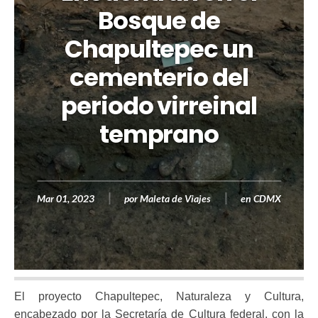
Bosque de
Chapultepec un
cementerio del
periodo virreinal
temprano
Mar 01, 2023
por
Maleta de Viajes
en
CDMX
El proyecto Chapultepec, Naturaleza y Cultura,
encabezado por la Secretaría de Cultura federal, con la