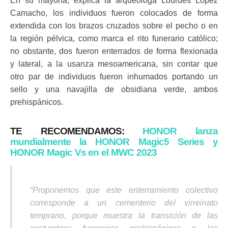
En su mayoría, explica la arqueóloga Lourdes López
Camacho, los individuos fueron colocados de forma
extendida con los brazos cruzados sobre el pecho o en
la región pélvica, como marca el rito funerario católico;
no obstante, dos fueron enterrados de forma flexionada
y lateral, a la usanza mesoamericana, sin contar que
otro par de individuos fueron inhumados portando un
sello y una navajilla de obsidiana verde, ambos
prehispánicos.
TE RECOMENDAMOS:
HONOR lanza
mundialmente la HONOR Magic5 Series y
HONOR Magic Vs en el MWC 2023
“Proponemos que este enterramiento colectivo
corresponde a un cementerio del virreinato
temprano, porque muestra la transición de las