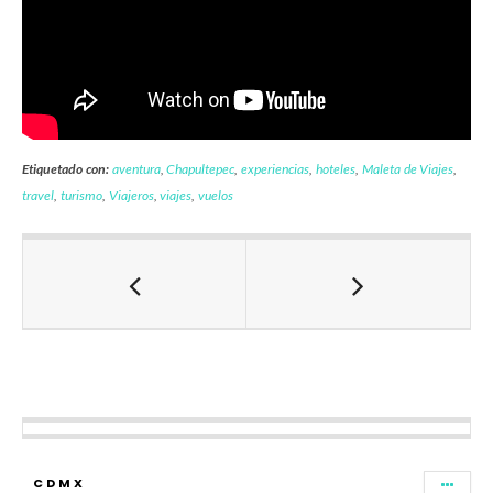
Etiquetado con:
aventura
,
Chapultepec
,
experiencias
,
hoteles
,
Maleta de Viajes
,
travel
,
turismo
,
Viajeros
,
viajes
,
vuelos
CDMX