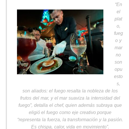
“En
el
plat
o,
fueg
o y
mar
no
son
opu
esto
s,
son aliados: el fuego resalta la nobleza de los
frutos del mar, y el mar suaviza la intensidad del
fuego”, detalla el chef, quien además subraya que
eligió el fuego como eje creativo porque
“representa la fuerza, la transformación y la pasión.
Es chispa, calor, vida en movimiento”.