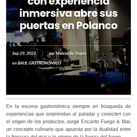
con experiencia
inmersiva abre sus
puertas en Polanco
Sep 29, 2025
por
Maleta de Viajes
en
BAUL GASTRONÓMICO
En la escena gastronómica siempre en búsqueda de
experiencias que sorprendan al paladar y conecten con
el origen de los productos, surge Encanto Fuego & Mar,
un concepto culinario que apuesta por la dualidad entre
la frescura del mar y lo eterno de la fuerza del fuego.