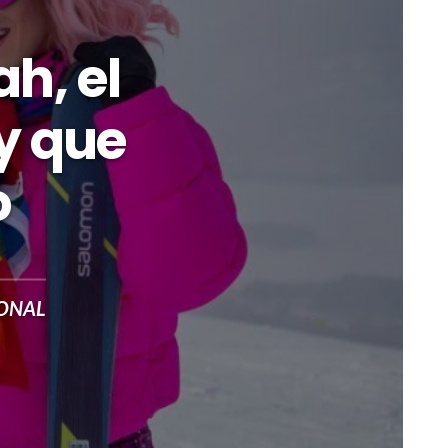
h, el
y que
o
IONAL