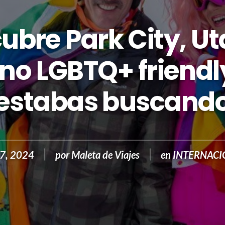
ubre Park City, Uta
ino LGBTQ+ friendl
estabas buscand
27, 2024
por
Maleta de Viajes
en
INTERNAC