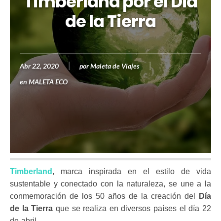
Timberland por el Día
de la Tierra
Abr 22, 2020
por
Maleta de Viajes
en
MALETA ECO
Timberland
, marca inspirada en el estilo de vida
sustentable y conectado con la naturaleza, se une a la
conmemoración de los 50 años de la creación del
Día
de la Tierra
que se realiza en diversos países el día 22
de abril.