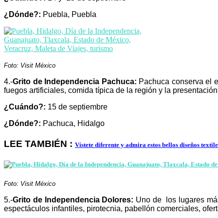
¿Dónde?:
Puebla, Puebla
Foto: Visit México
4.-
Grito de Independencia Pachuca:
Pachuca conserva el e
fuegos artificiales, comida típica de la región y la presentació
¿Cuándo?:
15 de septiembre
¿Dónde?:
Pachuca, Hidalgo
LEE TAMBIÉN :
Vístete diferente y admira estos bellos diseños textil
Foto: Visit México
5.-
Grito de Independencia Dolores:
Uno de los lugares más
espectáculos infantiles, pirotecnia, pabellón comerciales, ofert