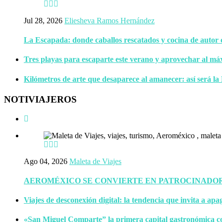
Jul 28, 2026
Eliesheva Ramos Hernández
La Escapada: donde caballos rescatados y cocina de autor
Tres playas para escaparte este verano y aprovechar al má
Kilómetros de arte que desaparece al amanecer: así será la
NOTIVIAJEROS
Ago 04, 2026
Maleta de Viajes
AEROMÉXICO SE CONVIERTE EN PATROCINADOR 
Viajes de desconexión digital: la tendencia que invita a apa
«San Miguel Comparte” la primera capital gastronómica c