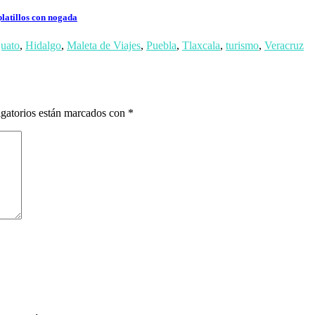
platillos con nogada
uato
,
Hidalgo
,
Maleta de Viajes
,
Puebla
,
Tlaxcala
,
turismo
,
Veracruz
gatorios están marcados con
*