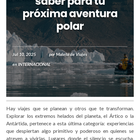
saber para tu
próxima aventura
polar
Jul 10, 2025
por
Maleta de Viajes
en
INTERNACIONAL
Hay viajes que se planean y otros que te transforman.
Explorar los extremos helados del planeta, el Ártico o la
Antártida, pertenece a esta última categoría: experiencias
que despiertan algo primitivo y poderoso en quienes se
atreven a vivirlas. Lugares donde el silencio se escucha,