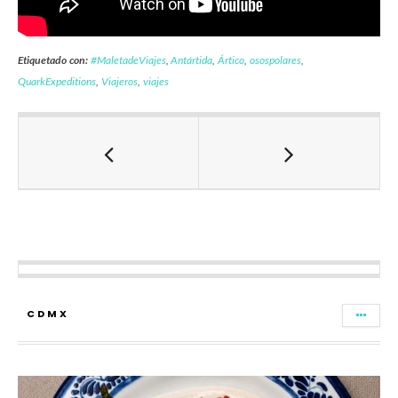
Etiquetado con:
#MaletadeViajes
,
Antártida
,
Ártico
,
osospolares
,
QuarkExpeditions
,
Viajeros
,
viajes
CDMX