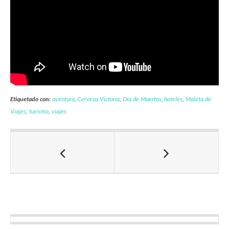
Etiquetado con:
aventura
,
Cerveza Victoria
,
Día de Muertos
,
hoteles
,
Maleta de
Viajes
,
turismo
,
viajes