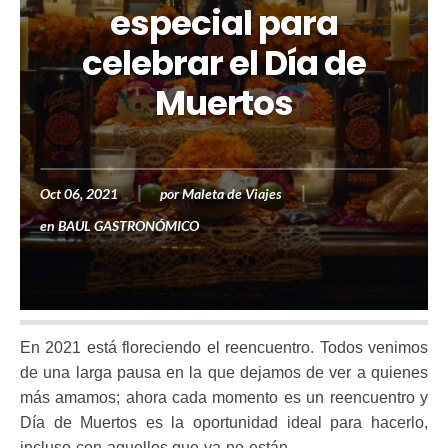
especial para
celebrar el Día de
Muertos
Oct 06, 2021
por
Maleta de Viajes
en
BAUL GASTRONÓMICO
En 2021 está floreciendo el reencuentro. Todos venimos
de una larga pausa en la que dejamos de ver a quienes
más amamos; ahora cada momento es un reencuentro y
Día de Muertos es la oportunidad ideal para hacerlo,
incluso con aquellos que ya no están.