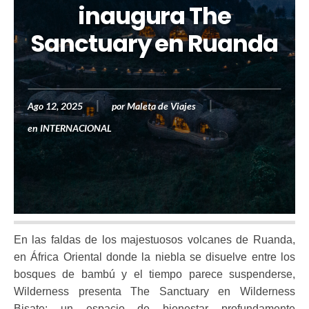
inaugura The
Sanctuary en Ruanda
Ago 12, 2025
por
Maleta de Viajes
en
INTERNACIONAL
En las faldas de los majestuosos volcanes de Ruanda,
en África Oriental donde la niebla se disuelve entre los
bosques de bambú y el tiempo parece suspenderse,
Wilderness presenta The Sanctuary en Wilderness
Bisate: un espacio de bienestar profundamente