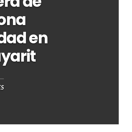
era de
iona
idad en
yarit
ES