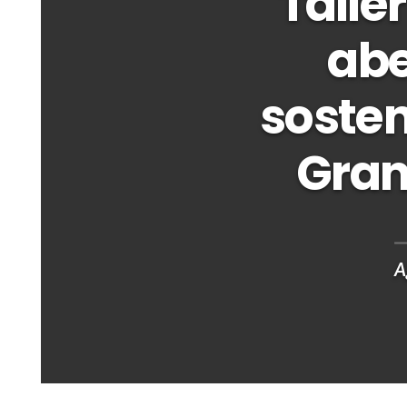
Talle
abe
sosten
Gran
A