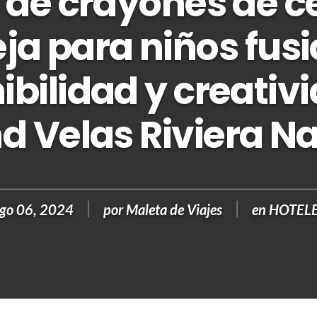
r de crayones de c
ja para niños fus
ibilidad y creativ
d Velas Riviera Na
go 06, 2024
por
Maleta de Viajes
en
HOTEL