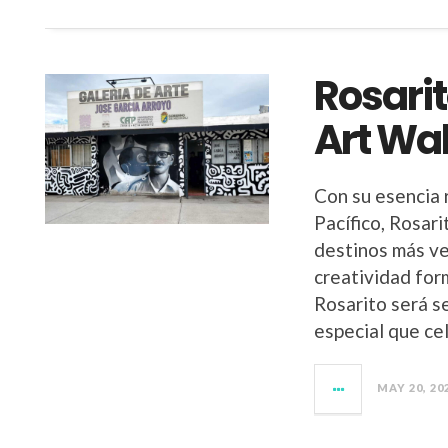
Rosarit
Art Wa
Con su esencia r
Pacífico, Rosar
destinos más ver
creatividad for
Rosarito será s
especial que ce
MAY 20, 20