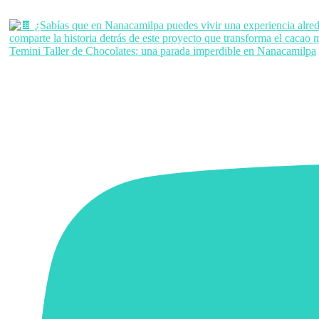
Temini Taller de Chocolates: una parada imperdible en Nanacamilpa