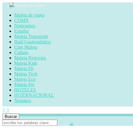
Maleta de viajes
CDMX
Notiviajero
Estados
Maleta Transporte
Baúl Gastronómico
Cine Maleta
Cultura
Maleta Negocios
Maleta Kids
Maleta Fit
Maleta Tech
Maleta Eco
Maleta Pet
HOTELES
INTERNACIONAL
Nosotros