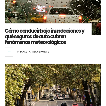
Cómo conducir bajo inundaciones y
qué seguros de auto cubren
fenómenos meteorológicos
en
MALETA TRANSPORTE