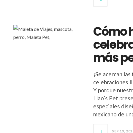
Cómo h
celebr
más pe
¡Se acercan las 
celebraciones l
Y porque nuestr
Llao’s Pet pres
especiales diseñ
mexicano de una
SEP 13, 202