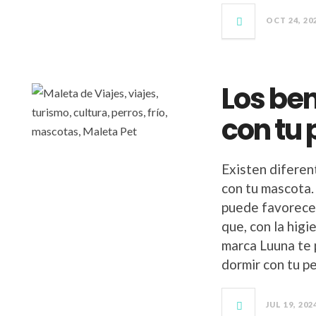
OCT 24, 20
Los ben
con tu 
Existen diferen
con tu mascota.
puede favorecer
que, con la hig
marca Luuna te 
dormir con tu p
JUL 19, 202