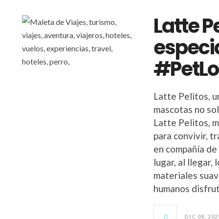
Latte P
especi
#PetLo
Latte Pelitos, 
mascotas no sol
Latte Pelitos, 
para convivir, t
en compañía de 
lugar, al llegar
materiales suav
humanos disfrut
DIC 08, 202