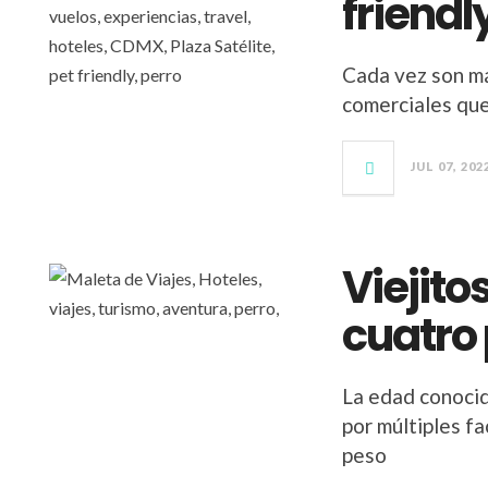
friendl
Cada vez son má
comerciales que
JUL 07, 202
Viejito
cuatro 
La edad conocid
por múltiples fa
peso