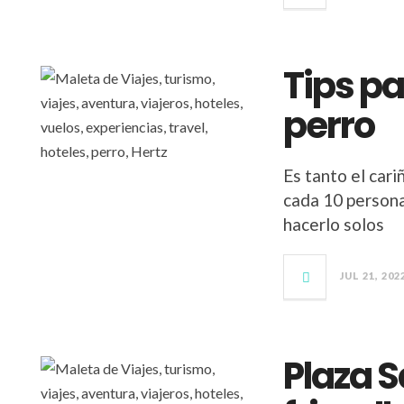
Tips pa
perro
Es tanto el cari
cada 10 personas
hacerlo solos
JUL 21, 202
Plaza S