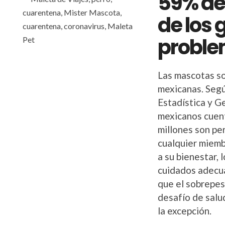
59% de 
de los 
proble
Las mascotas so
mexicanas. Segú
Estadística y G
mexicanos cuent
millones son per
cualquier miemb
a su bienestar, 
cuidados adecua
que el sobrepes
desafío de salu
la excepción.