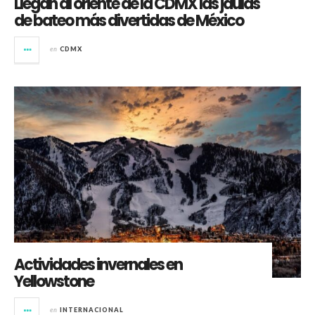
Llegan al oriente de la CDMX las jaulas
de bateo más divertidas de México
en
CDMX
Actividades invernales en
Yellowstone
en
INTERNACIONAL