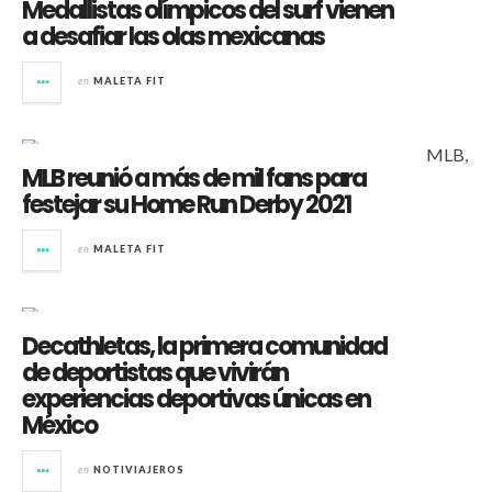
Medallistas olímpicos del surf vienen
a desafiar las olas mexicanas
en
MALETA FIT
MLB reunió a más de mil fans para
festejar su Home Run Derby 2021
en
MALETA FIT
Decathletas, la primera comunidad
de deportistas que vivirán
experiencias deportivas únicas en
México
en
NOTIVIAJEROS