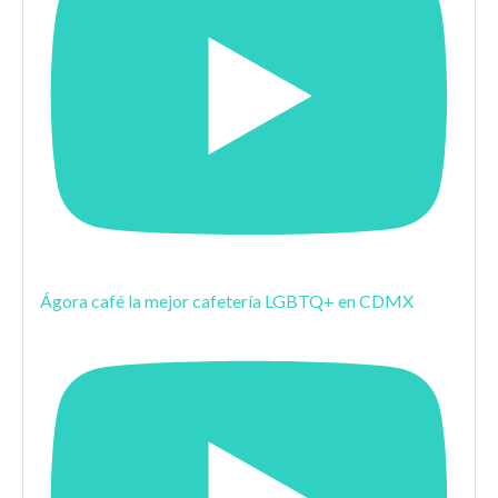
Ágora café la mejor cafetería LGBTQ+ en CDMX