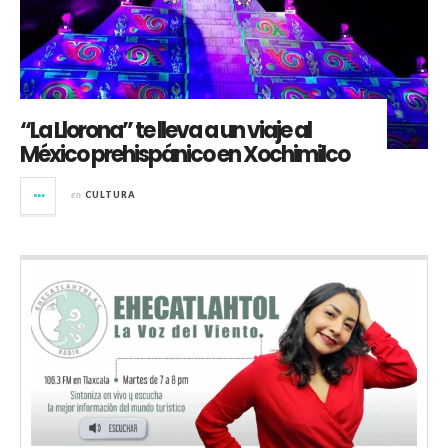
“La Llorona” te lleva a un viaje al
México prehispánico en Xochimilco
en
CULTURA