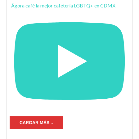
Ágora café la mejor cafetería LGBTQ+ en CDMX
CARGAR MÁS...