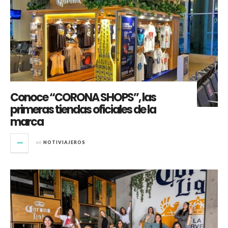
Conoce “CORONA SHOPS”, las
primeras tiendas oficiales de la
marca
en
NOTIVIAJEROS