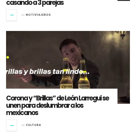
casando a 3 parejas
en
NOTIVIAJEROS
Corona y “Brillas” de León Larregui se
unen para deslumbrar a los
mexicanos
en
CULTURA